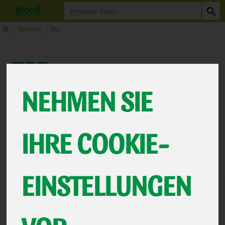
Produkt
Naturkost
Tee
TEE
25 VON 463
NEHMEN SIE
12
IHRE COOKIE-
Hersteller
Ernährung
Allergene
EINSTELLUNGEN