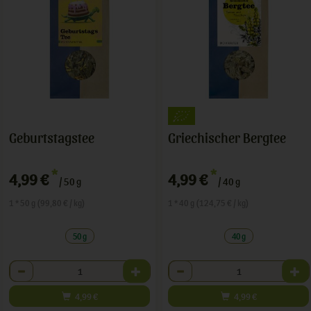
Geburtstagstee
Griechischer Bergtee
*
*
4,99 €
4,99 €
/ 50 g
/ 40 g
1 * 50 g (99,80 € / kg)
1 * 40 g (124,75 € / kg)
50 g
40 g
Anzahl
Anzahl
4,99
€
4,99
€