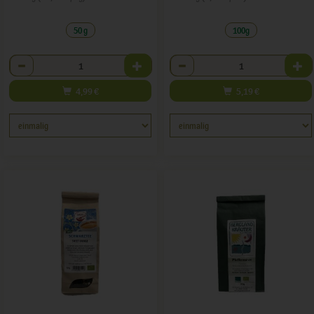
50 g
100g
Anzahl
Anzahl
4,99
€
5,19
€