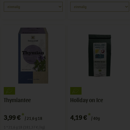
Thymiantee
Holiday on Ice
*
*
3,99 €
4,19 €
/ 21,6 g 18
/ 40g
1 * 21,6 g 18 (181,37 € / kg)