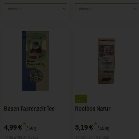
Basen Fastenzeit Tee
Rooibos Natur
*
*
4,99 €
5,19 €
/ 50 g
/ 100g
1 * 50 g (99,80 € / kg)
1 * 100g (5,19 € / Stk)