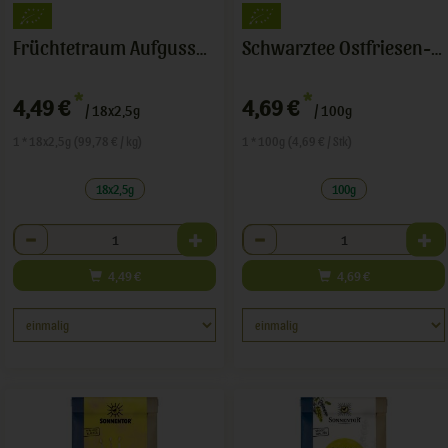
Früchtetraum Aufgussbeutel
Schwarztee Ostfriesen-Blatt
*
*
4,49 €
4,69 €
/ 18x2,5g
/ 100g
1 * 18x2,5g (99,78 € / kg)
1 * 100g (4,69 € / Stk)
18x2,5g
100g
Anzahl
Anzahl
4,49
€
4,69
€