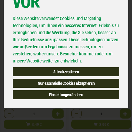
VOR
Diese Website verwendet Cookies und Targeting
Technologien, um Ihnen ein besseres Internet-Erlebnis zu
ermöglichen und die Werbung, die Sie sehen, besser an
Ihre Bedürfnisse anzupassen. Diese Technologien nutzen
wir außerdem um Ergebnisse zu messen, um zu
verstehen, woher unsere Besucher kommen oder um
Pfefferminze
Salbeitee
unsere Website weiter zu entwickeln.
*
*
Alle akzeptieren
3,49 €
3,99 €
/ 30g
/ 18g 18 TB
Nur essenzielle Cookies akzeptieren
1 * 30g (87,25 € / Stk)
1 * 18g 18 TB (221,67 € / kg)
Einstellungen ändern
30g
18g 18 TB
Anzahl
Anzahl
3,49
€
3,99
€