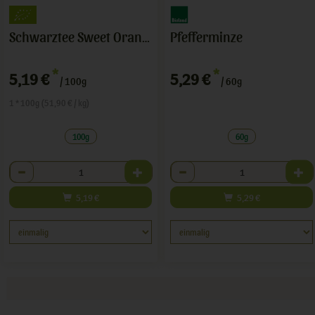
Pfefferminze
Schwarztee Sweet Orange
*
*
5,19 €
5,29 €
/ 100g
/ 60g
1 * 100g (51,90 € / kg)
100g
60g
Anzahl
Anzahl
5,19
€
5,29
€