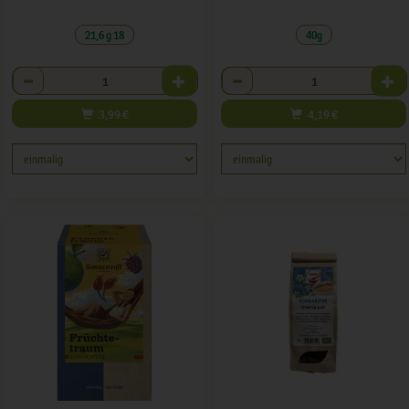
21,6 g 18
40g
Anzahl
Anzahl
3,99
€
4,19
€