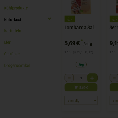
Kühlprodukte
Naturkost
Lombarda Salami Aufschnitt
Kartoffeln
*
Eier
5,69 €
9,1
/ 80 g
1 * 80 g (71,13 € / kg)
1 * 80
Getränke
Drogerieartikel
80 g
Anzahl
Anza
5,69
€