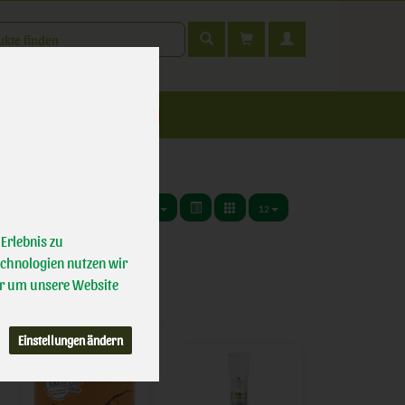
t
nfahrt
12
Erlebnis zu
echnologien nutzen wir
r um unsere Website
Einstellungen ändern