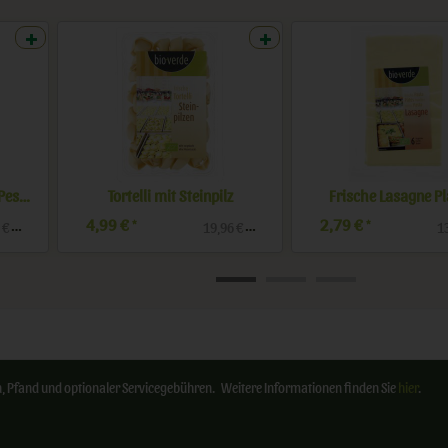
Tortellini mit Basilikum-Pesto
Tortelli mit Steinpilz
Frische Lasagne Pl
4,99 €
2,79 €
*
*
 € / kg
19,96 € / kg
13
ten, Pfand und optionaler Servicegebühren. Weitere Informationen finden Sie
hier
.