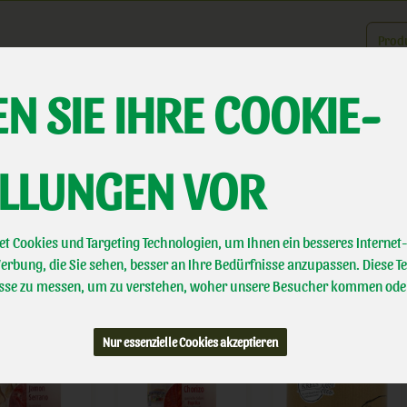
Produk
N SIE IHRE COOKIE-
er uns
Landwirtschaft
Direktvermarktung
Biotal erleben
A
ELLUNGEN VOR
 WURST
6 VON 463
t Cookies und Targeting Technologien, um Ihnen ein besseres Internet-
rbung, die Sie sehen, besser an Ihre Bedürfnisse anzupassen. Diese T
se zu messen, um zu verstehen, woher unsere Besucher kommen ode
Hersteller
Ernährung
Allergene
Nur essenzielle Cookies akzeptieren