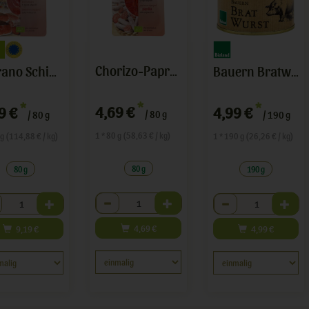
Chorizo-Papr-Salami Aufschnitt
Serrano Schinken/ Jam¢n curado
Bauern Bratwurst
*
*
*
4,69 €
9 €
4,99 €
/ 80 g
/ 80 g
/ 190 g
1 * 80 g (58,63 € / kg)
 g (114,88 € / kg)
1 * 190 g (26,26 € / kg)
80 g
80 g
190 g
Anzahl
hl
Anzahl
4,69
€
9,19
€
4,99
€