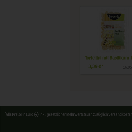
n
Pesto Pomodoro
4,69 €
3,39 €
*
*
 kg
28,43 € / l
16,95
*
Alle Preise in Euro (€) inkl. gesetzlicher Mehrwertsteuer, zuzüglich Versandkos