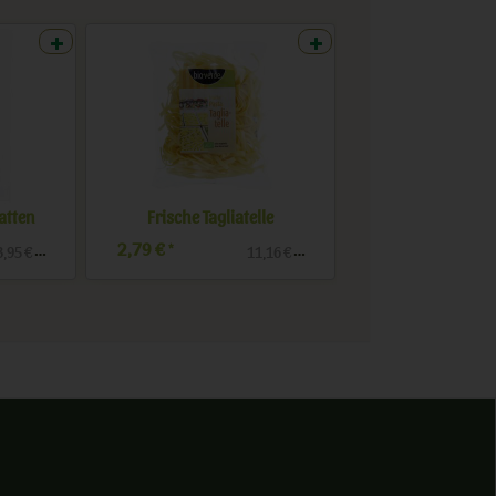
atten
Frische Tagliatelle
2,79 €
4,99 €
*
*
,95 € / kg
11,16 € / kg