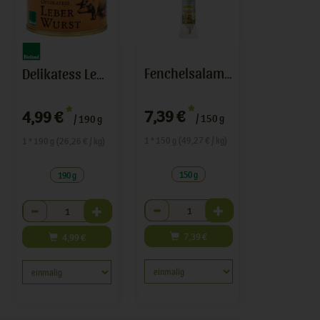
Fenchelsalami luftgetrocknet
Delikatess Leberwurst
*
*
7,39 €
4,99 €
/ 150 g
/ 190 g
1 * 150 g (49,27 € / kg)
1 * 190 g (26,26 € / kg)
150 g
190 g
Anzahl
Anzahl
7,39
€
4,99
€