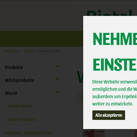
NEHME
Üb
Produkte
Wurst
Weitere Wurst
EINST
Produkte
WEITERE
Milchprodukte
Diese Website verwende
ermöglichen und die We
Wurst
außerdem um Ergebnis
weiter zu entwickeln.
Biotal Wurst
Alle akzeptieren
Weitere Wurst
Feinkost, Antipasti & Co.