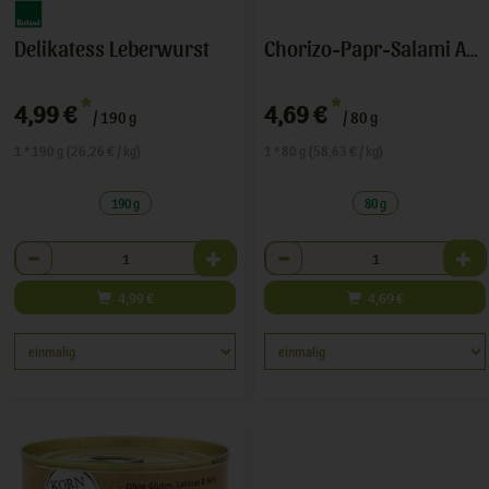
Delikatess Leberwurst
Chorizo-Papr-Salami Aufschnitt
*
*
4,99 €
4,69 €
/ 190 g
/ 80 g
1 * 190 g (26,26 € / kg)
1 * 80 g (58,63 € / kg)
190 g
80 g
Anzahl
Anzahl
4,99
€
4,69
€