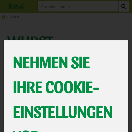
Produkt
Wurst
WURST
11 VON 463
NEHMEN SIE
12
Biotal Wurst
5
IHRE COOKIE-
Weitere Wurst
6
EINSTELLUNGEN
Hersteller
Ernährung
Allergene