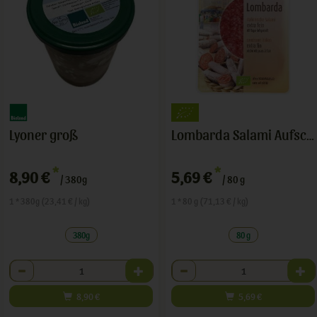
Lyoner groß
Lombarda Salami Aufschnitt
*
*
8,90 €
5,69 €
/ 380g
/ 80 g
1 * 380g (23,41 € / kg)
1 * 80 g (71,13 € / kg)
380g
80 g
Anzahl
Anzahl
8,90
€
5,69
€