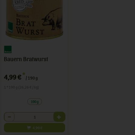
Bauern Bratwurst
*
4,99 €
/ 190 g
1 * 190 g (26,26 € / kg)
190 g
Anzahl
4,99
€