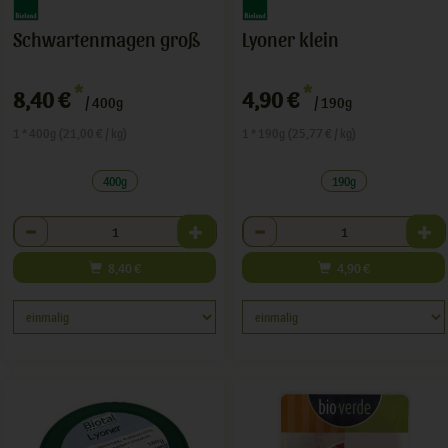
Schwartenmagen groß
Lyoner klein
*
*
8,40 €
4,90 €
/ 400g
/ 190g
1 * 400g (21,00 € / kg)
1 * 190g (25,77 € / kg)
400g
190g
Anzahl
Anzahl
8,40
€
4,90
€