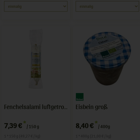
Eisbein groß
Fenchelsalami luftgetrocknet
*
*
7,39 €
8,40 €
/ 150 g
/ 400g
1 * 150 g (49,27 € / kg)
1 * 400g (21,00 € / kg)