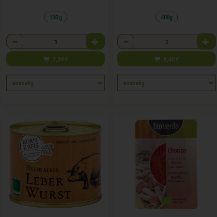
150 g
400g
Anzahl
Anzahl
7,39
€
8,40
€