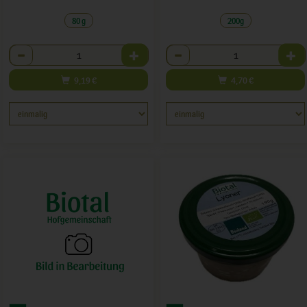
80 g
200g
Anzahl
Anzahl
9,19
€
4,70
€