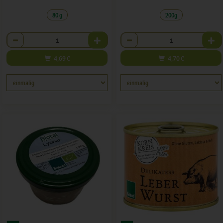
80 g
200g
Anzahl
Anzahl
4,69
€
4,70
€