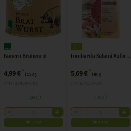
Bauern Bratwurst
Lombarda Salami Aufschnitt
*
*
4,99 €
5,69 €
/ 190 g
/ 80 g
1 * 190 g (26,26 € / kg)
1 * 80 g (71,13 € / kg)
190 g
80 g
Anzahl
Anzahl
4,99
€
5,69
€