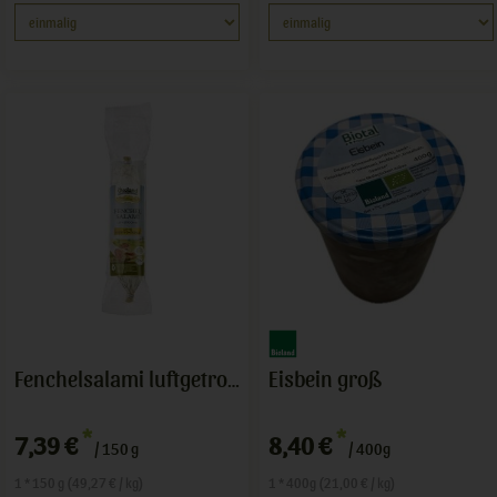
Eisbein groß
Fenchelsalami luftgetrocknet
*
*
7,39 €
8,40 €
/ 150 g
/ 400g
1 * 150 g (49,27 € / kg)
1 * 400g (21,00 € / kg)