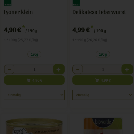
Lyoner klein
Delikatess Leberwurst
*
*
4,90 €
4,99 €
/ 190g
/ 190 g
1 * 190g (25,77 € / kg)
1 * 190 g (26,26 € / kg)
190g
190 g
Anzahl
Anzahl
4,90
€
4,99
€