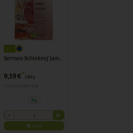
Serrano Schinken/ Jam¢n curado
*
9,19 €
/ 80 g
1 * 80 g (114,88 € / kg)
80 g
Anzahl
9,19
€