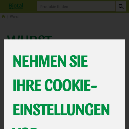
Produkt
Wurst
WURST
11 VON 463
NEHMEN SIE
12
Biotal Wurst
5
IHRE COOKIE-
Weitere Wurst
6
EINSTELLUNGEN
Hersteller
Ernährung
Allergene