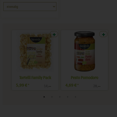
li Family Pack
Pesto Pomodoro
4,69 €
2,79 €
*
*
*
14,98 € / kg
28,43 € / l
13