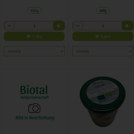
150 g
400g
Anzahl
Anzahl
7,39
€
8,40
€