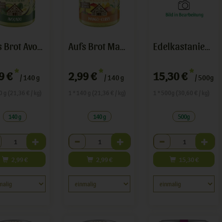
Aufs Brot Avocado
Aufs Brot Mango Curry
Edelkastanienhonig
*
*
*
9 €
2,99 €
15,30 €
/ 140 g
/ 140 g
/ 500g
0 g (21,36 € / kg)
1 * 140 g (21,36 € / kg)
1 * 500g (30,60 € / kg)
140 g
140 g
500g
hl
Anzahl
Anzahl
2,99
€
2,99
€
15,30
€