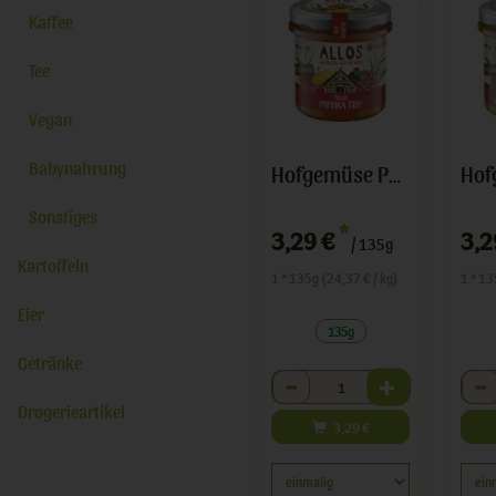
Kaffee
Tee
Vegan
Babynahrung
Hofgemüse Paprika Trio
Sonstiges
*
3,29 €
3,2
/ 135g
Kartoffeln
1 * 135g (24,37 € / kg)
1 * 13
Eier
135g
Getränke
Anzahl
Anza
Drogerieartikel
3,29
€