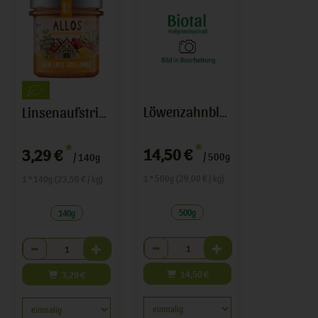
Löwenzahnblütenhonig
Linsenaufstrich Gelbe Linse
*
*
14,50 €
3,29 €
/ 500g
/ 140g
1 * 500g (29,00 € / kg)
1 * 140g (23,50 € / kg)
500g
140g
Anzahl
Anzahl
14,50
€
3,29
€