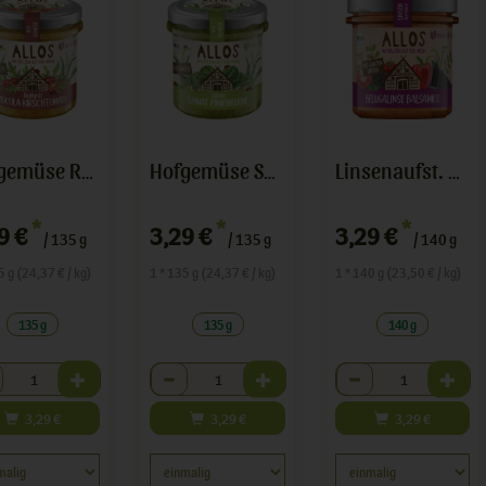
Hofgemüse Rucola Kirschtomate
Hofgemüse Spinat Pinienkerne
Linsenaufst. Belugalinse Balsa
*
*
*
9 €
3,29 €
3,29 €
/ 135 g
/ 135 g
/ 140 g
5 g (24,37 € / kg)
1 * 135 g (24,37 € / kg)
1 * 140 g (23,50 € / kg)
135 g
135 g
140 g
hl
Anzahl
Anzahl
3,29
€
3,29
€
3,29
€