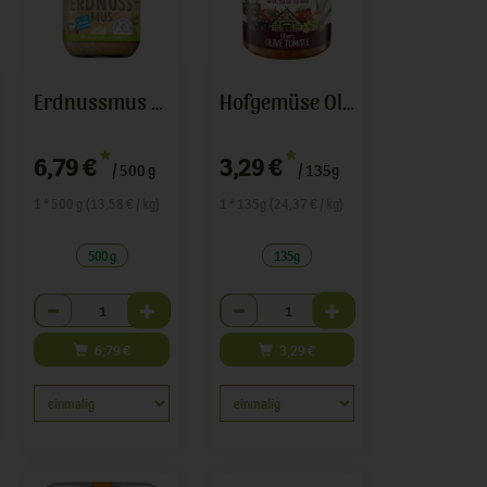
Erdnussmus Crunchy
Hofgemüse Olivers Olive Tomate
*
*
6,79 €
3,29 €
/ 500 g
/ 135g
1 * 500 g (13,58 € / kg)
1 * 135g (24,37 € / kg)
500 g
135g
Anzahl
Anzahl
6,79
€
3,29
€