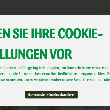
Produk
N SIE IHRE COOKIE-
er uns
Landwirtschaft
Direktvermarktung
Biotal erleben
A
ELLUNGEN VOR
CHE
17 VON 463
t Cookies und Targeting Technologien, um Ihnen ein besseres Internet-
rbung, die Sie sehen, besser an Ihre Bedürfnisse anzupassen. Diese T
Hersteller
Ernährung
Allergene
se zu messen, um zu verstehen, woher unsere Besucher kommen ode
Nur essenzielle Cookies akzeptieren