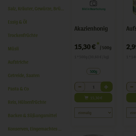
Salz, Kräuter, Gewürze, Brühe
Essig & Öl
Akazienhonig
Trockenfrüchte
*
15,30 €
2,9
/ 500g
Müsli
1 * 500g (30,60 € / kg)
1 * 14
Aufstriche
500g
Getreide, Saaten
Anzahl
Anza
Pasta & Co
15,30
€
Reis, Hülsenfrüchte
Backen & Süßungsmittel
Konserven, Eingemachtes & Co.