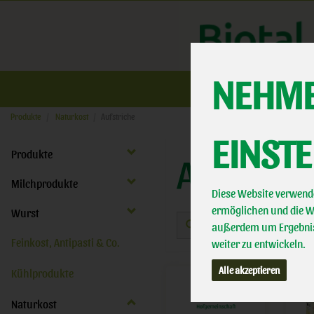
NEHME
Üb
Produkte
Naturkost
Aufstriche
EINST
Produkte
AUFSTRI
Milchprodukte
Diese Website verwende
ermöglichen und die We
Wurst
außerdem um Ergebnis
Feinkost, Antipasti & Co.
weiter zu entwickeln.
Alle akzeptieren
Kühlprodukte
Naturkost