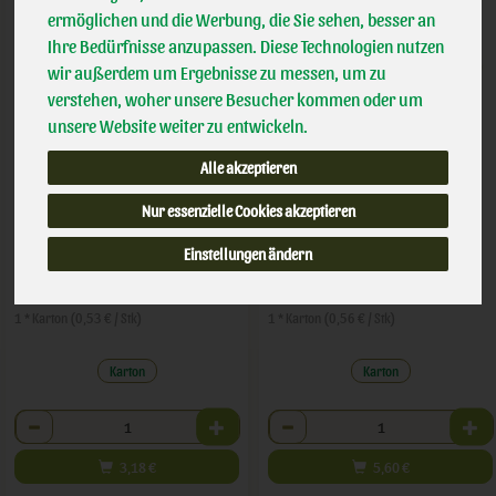
ermöglichen und die Werbung, die Sie sehen, besser an
Ihre Bedürfnisse anzupassen. Diese Technologien nutzen
wir außerdem um Ergebnisse zu messen, um zu
verstehen, woher unsere Besucher kommen oder um
unsere Website weiter zu entwickeln.
Alle akzeptieren
Eier M 6er
Eier L 10er
Nur essenzielle Cookies akzeptieren
Einstellungen ändern
*
*
3,18 €
5,60 €
/ Karton
/ Karton
1 * Karton (0,53 € / Stk)
1 * Karton (0,56 € / Stk)
Karton
Karton
Anzahl
Anzahl
3,18
€
5,60
€