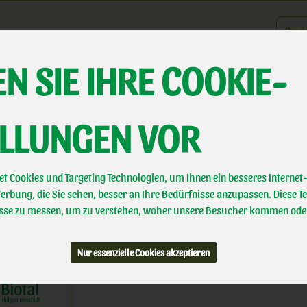
Produk
N SIE IHRE COOKIE-
er uns
Landwirtschaft
Direktvermarktung
Biotal erleben
A
ELLUNGEN VOR
ELN
2 VON 463
t Cookies und Targeting Technologien, um Ihnen ein besseres Internet-
rbung, die Sie sehen, besser an Ihre Bedürfnisse anzupassen. Diese T
se zu messen, um zu verstehen, woher unsere Besucher kommen ode
Allergene
Nur essenzielle Cookies akzeptieren