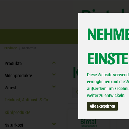
NEHME
Üb
Produkte
Kartoffeln
EINST
Produkte
KARTOFF
Diese Website verwende
Milchprodukte
ermöglichen und die We
Wurst
außerdem um Ergebnis
weiter zu entwickeln.
Feinkost, Antipasti & Co.
Alle akzeptieren
Kühlprodukte
Naturkost