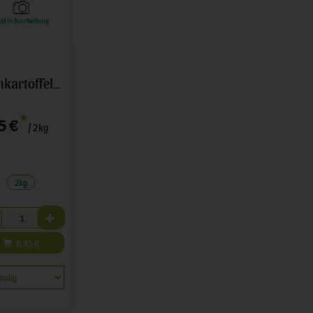
Frühkartoffeln vorw.fest. 2kg
*
5 €
/ 2kg
2kg
hl
6,95
€