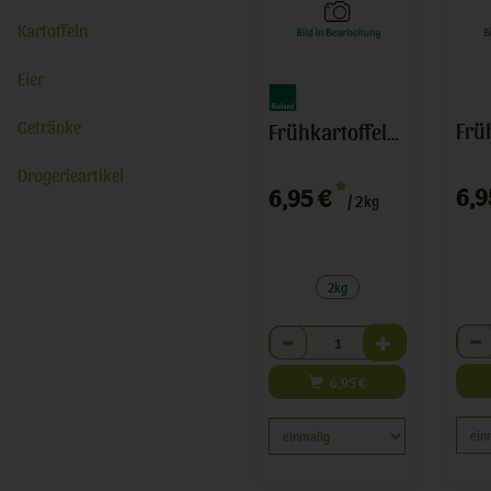
Kartoffeln
Eier
Getränke
Frühkartoffeln fest.2kg
Drogerieartikel
*
6,9
6,95 €
/ 2kg
2kg
Anza
Anzahl
6,95
€