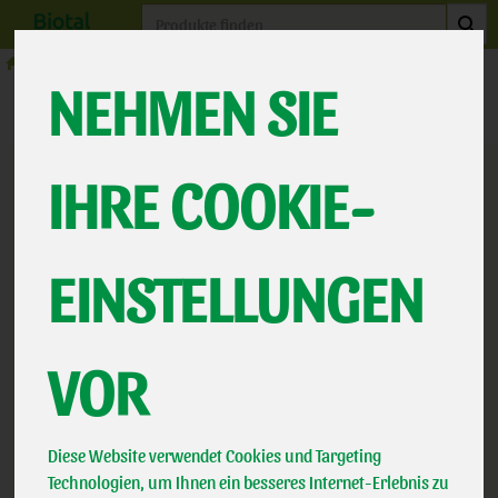
Produkt
Naturkost
Müsli
NEHMEN SIE
Produkte
Naturkost
Müsli
PRODUKT "KRUNCHY
IHRE COOKIE-
JOY NUSS" NICHT
EINSTELLUNGEN
VERFÜGBAR.
VOR
Das von Ihnen gesuchte Produkt ist leider zur Zeit nicht
Diese Website verwendet Cookies und Targeting
verfügbar.
Technologien, um Ihnen ein besseres Internet-Erlebnis zu