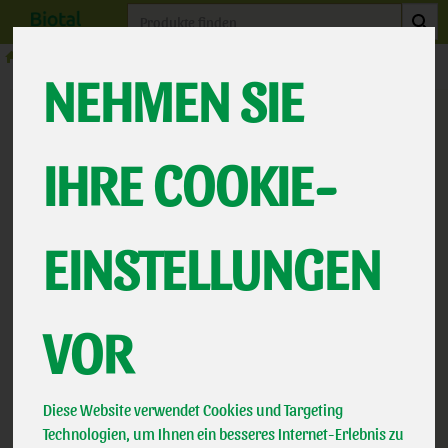
Produkt
NEHMEN SIE
Biotal Vertriebs GbR
Talstraße 23
IHRE COOKIE-
89542 Herbrechtingen
Deutschland
Tel.: +49 (0) 7324 5805
EINSTELLUNGEN
E-Mail: bestellung@milchmobil.de
Vertretungsberechtigte Gesellschafter/innen: Christoph Bosch,
VOR
Hans Bosch, Ingeborg Bosch
Umsatzsteuer-Identifikationsnummer: DE164101360
Diese Website verwendet Cookies und Targeting
Wir sind zur Teilnahme an einem Streitbeilegungsverfahren vor
Technologien, um Ihnen ein besseres Internet-Erlebnis zu