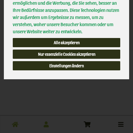
einer Verbraucherschlichtungsstelle weder verpflichtet noch
ermöglichen und die Werbung, die Sie sehen, besser an
bereit.
Ihre Bedürfnisse anzupassen. Diese Technologien nutzen
wir außerdem um Ergebnisse zu messen, um zu
verstehen, woher unsere Besucher kommen oder um
unsere Website weiter zu entwickeln.
Alle akzeptieren
Stand: 07.08.2026, 07:36:50
Nur essenzielle Cookies akzeptieren
Einstellungen ändern
Toggle
cart