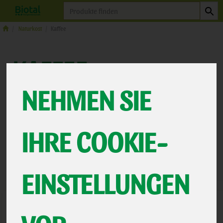
Produkt
Naturkost
Kaffee
KAFFEE
14 VON 463
NEHMEN SIE
12
IHRE COOKIE-
Hersteller
Ernährung
Allergene
EINSTELLUNGEN