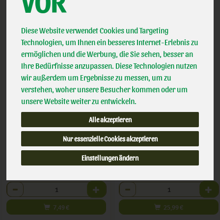
VOR
Diese Website verwendet Cookies und Targeting
Technologien, um Ihnen ein besseres Internet-Erlebnis zu
ermöglichen und die Werbung, die Sie sehen, besser an
Ihre Bedürfnisse anzupassen. Diese Technologien nutzen
wir außerdem um Ergebnisse zu messen, um zu
verstehen, woher unsere Besucher kommen oder um
Cafe Pino Bohne
Caffè Creme -ganze Bohne-
unsere Website weiter zu entwickeln.
*
*
Alle akzeptieren
7,49 €
25,99 €
/ 500g
/ 1 kg
Nur essenzielle Cookies akzeptieren
1 * 500g (14,98 € / kg)
1 * 1 kg (25,99 € / kg)
Einstellungen ändern
500g
1 kg
Anzahl
Anzahl
7,49
€
25,99
€