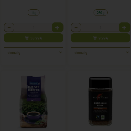
1kg
250 g
Anzahl
Anzahl
38,99
€
9,99
€