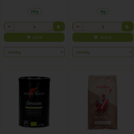
250 g
1kg
Anzahl
Anzahl
4,99
€
39,95
€