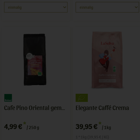
Elegante Caffé Crema
Cafe Pino Oriental gemahlen
*
*
4,99 €
39,95 €
/ 250 g
/ 1kg
1 * 1kg (39,95 € / KG)