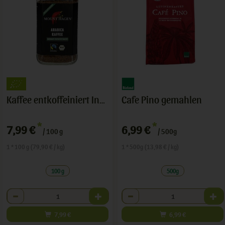
Cafe Pino gemahlen
Kaffee entkoffeiniert Instant
*
*
7,99 €
6,99 €
/ 100 g
/ 500g
1 * 100 g (79,90 € / kg)
1 * 500g (13,98 € / kg)
100 g
500g
Anzahl
Anzahl
7,99
€
6,99
€