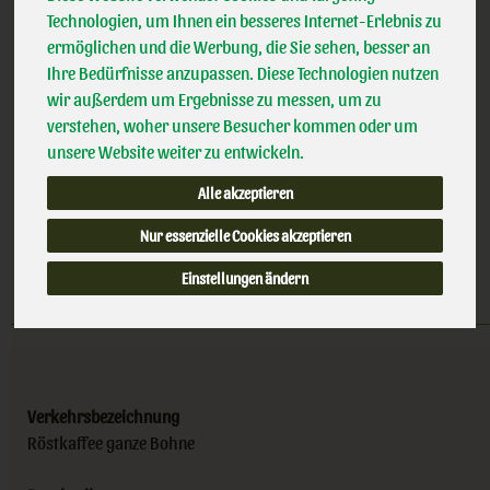
Technologien, um Ihnen ein besseres Internet-Erlebnis zu
EG
ermöglichen und die Werbung, die Sie sehen, besser an
(39,95 € / KG)
DE-ÖKO
Ihre Bedürfnisse anzupassen. Diese Technologien nutzen
inkl. 7% MwSt.
wir außerdem um Ergebnisse zu messen, um zu
1kg
verstehen, woher unsere Besucher kommen oder um
unsere Website weiter zu entwickeln.
Anzahl
Alle akzeptieren
39,95
€
Nur essenzielle Cookies akzeptieren
Einstellungen ändern
Verkehrsbezeichnung
Röstkaffee ganze Bohne