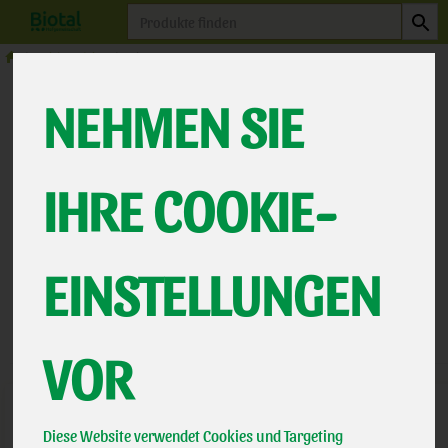
Produkt
Milchprodukte
Laktosefrei
NEHMEN SIE
LAKTOSEFREI
4 VON 463
IHRE COOKIE-
12
EINSTELLUNGEN
Hersteller
Ernährung
Allergene
VOR
Diese Website verwendet Cookies und Targeting