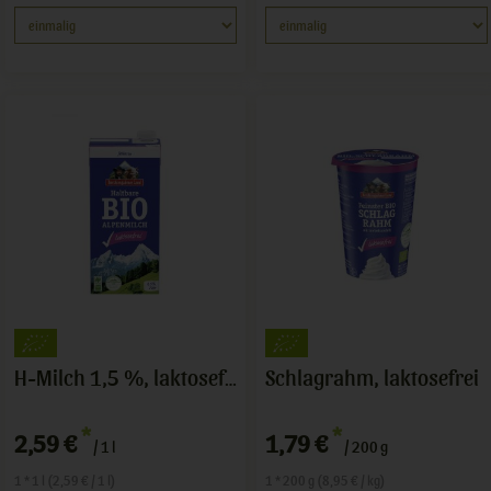
Schlagrahm, laktosefrei
H-Milch 1,5 %, laktosefrei
*
*
2,59 €
1,79 €
/ 1 l
/ 200 g
1 * 1 l (2,59 € / 1 l)
1 * 200 g (8,95 € / kg)