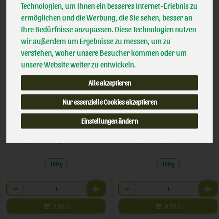
Technologien, um Ihnen ein besseres Internet-Erlebnis zu
ermöglichen und die Werbung, die Sie sehen, besser an
Ihre Bedürfnisse anzupassen. Diese Technologien nutzen
wir außerdem um Ergebnisse zu messen, um zu
verstehen, woher unsere Besucher kommen oder um
unsere Website weiter zu entwickeln.
Alle akzeptieren
Bioghurt laktosefrei
Frischkäse Natur laktosefrei
Nur essenzielle Cookies akzeptieren
*
*
Einstellungen ändern
3,09 €
0,79 €
/ 150 g
/ 150 g
1 * 150 g (20,60 € / kg)
1 * 150 g (5,27 € / kg)
150 g
150 g
Anzahl
Anzahl
3,09
€
0,79
€