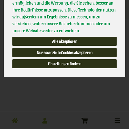
Das von Ihnen gesuchte Produkt ist leider zur Zeit nicht
ermöglichen und die Werbung, die Sie sehen, besser an
verfügbar.
Ihre Bedürfnisse anzupassen. Diese Technologien nutzen
wir außerdem um Ergebnisse zu messen, um zu
verstehen, woher unsere Besucher kommen oder um
unsere Website weiter zu entwickeln.
Alle akzeptieren
Nur essenzielle Cookies akzeptieren
Einstellungen ändern
Toggle
cart