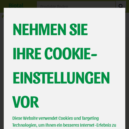
Produkt
Naturkost
Vegan
NEHMEN SIE
Produkte
Naturkost
Vegan
PRODUKT "TEMPEH
IHRE COOKIE-
LUPINEN
EINSTELLUNGEN
WILDKRÄUTER" NICHT
VERFÜGBAR.
VOR
Diese Website verwendet Cookies und Targeting
Technologien, um Ihnen ein besseres Internet-Erlebnis zu