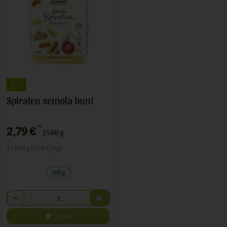
Spiralen semola bunt
*
2,79 €
/ 500 g
1 * 500 g (5,58 € / kg)
500 g
Anzahl
2,79
€