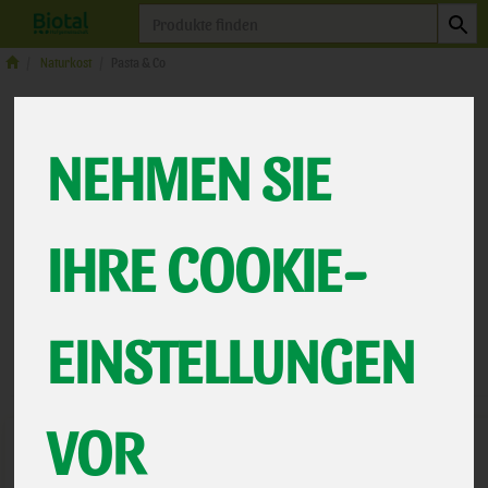
Produkt
Naturkost
Pasta & Co
PASTA & CO
NEHMEN SIE
7 VON 463
12
IHRE COOKIE-
Hersteller
Ernährung
Allergene
EINSTELLUNGEN
VOR