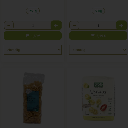
250 g
500g
Anzahl
Anzahl
1,69
€
2,19
€