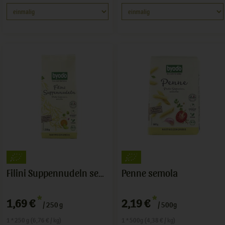
Penne semola
Filini Suppennudeln semola
*
*
1,69 €
2,19 €
/ 250 g
/ 500g
1 * 250 g (6,76 € / kg)
1 * 500g (4,38 € / kg)