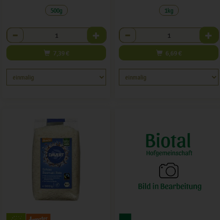
500g
1kg
Anzahl
Anzahl
7,39
€
6,69
€