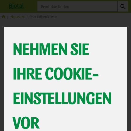
Produkt
Naturkost
Reis, Hülsenfrüchte
REIS,
NEHMEN SIE
HÜLSENFRÜCHTE
IHRE COOKIE-
7 VON 463
EINSTELLUNGEN
12
VOR
Hersteller
Ernährung
Allergene