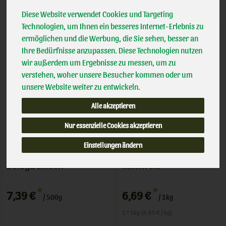
Diese Website verwendet Cookies und Targeting
Technologien, um Ihnen ein besseres Internet-Erlebnis zu
ermöglichen und die Werbung, die Sie sehen, besser an
Ihre Bedürfnisse anzupassen. Diese Technologien nutzen
wir außerdem um Ergebnisse zu messen, um zu
verstehen, woher unsere Besucher kommen oder um
unsere Website weiter zu entwickeln.
Alle akzeptieren
Nur essenzielle Cookies akzeptieren
Einstellungen ändern
Beluga Linsen
Milchreis
*
*
7,39 €
6,69 €
/ 500g
/ 1kg
1 * 1kg (6,69 € / kg)