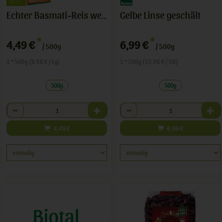
Gelbe Linse geschält
Echter Basmati-Reis weiß
*
*
4,49 €
6,99 €
/ 500g
/ 500g
1 * 500g (8,98 € / kg)
1 * 500g (13,98 € / Stk)
500g
500g
Anzahl
Anzahl
4,49
€
6,99
€