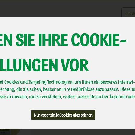
Produk
N SIE IHRE COOKIE-
er uns
Landwirtschaft
Direktvermarktung
Biotal erleben
A
ELLUNGEN VOR
Hirtenkäse 200 g
t Cookies und Targeting Technologien, um Ihnen ein besseres Internet-
Biotal
rbung, die Sie sehen, besser an Ihre Bedürfnisse anzupassen. Diese T
Bioland
se zu messen, um zu verstehen, woher unsere Besucher kommen ode
Handelsklasse
II
Nur essenzielle Cookies akzeptieren