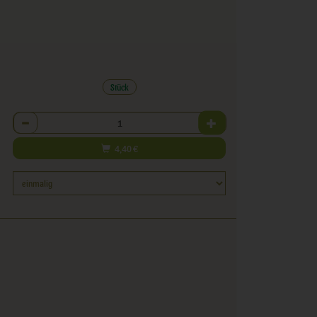
Stück
Anzahl
4,40
€