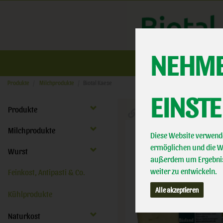
NEHME
Üb
Produkte
Milchprodukte
Biotal Kaese
EINST
Produkte
Milchprodukte
Diese Website verwende
ermöglichen und die We
Wurst
außerdem um Ergebnis
weiter zu entwickeln.
Feinkost, Antipasti & Co.
Alle akzeptieren
Kühlprodukte
Naturkost