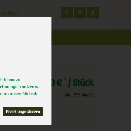
t
nfahrt
*
4,40 €
/ Stück
Erlebnis zu
echnologien nutzen wir
r um unsere Website
inkl. 7% MwSt.
Einstellungen ändern