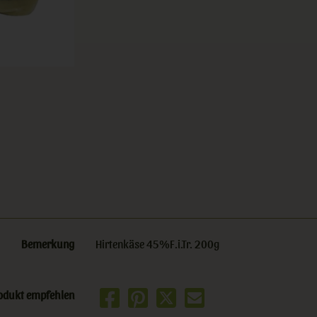
Bemerkung
Hirtenkäse 45%F.i.Tr. 200g
odukt empfehlen