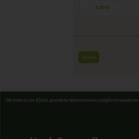
3,39 €
*
18,76 € / kg
16,95 € 
Zurück
*
Alle Preise in Euro (€) inkl. gesetzlicher Mehrwertsteuer, zuzüglich Versandkos