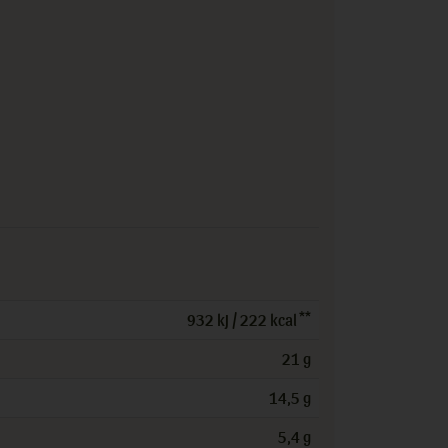
**
932 kJ / 222 kcal
21 g
14,5 g
5,4 g