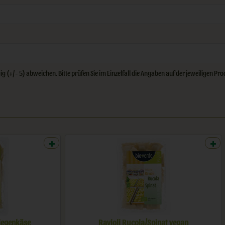
 (+/- 5) abweichen. Bitte prüfen Sie im Einzelfall die Angaben auf der jeweiligen P
o
Pesto Pomodoro