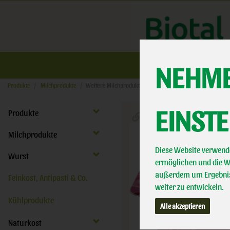
NEHME
Üb
Produkte
Milchprodukte
Weitere Milchprodukte
EINST
Produkte
Milchprodukte
Diese Website verwende
Wurst
ermöglichen und die We
außerdem um Ergebnis
Feinkost, Antipasti & Co.
weiter zu entwickeln.
Kühlprodukte
Alle akzeptieren
Naturkost