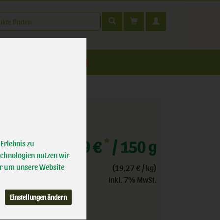
t
nfahrt
*
2,89 €
/ 150 g
Erlebnis zu
echnologien nutzen wir
r um unsere Website
(19,27 € / kg)
inkl. 7% MwSt.
Einstellungen ändern