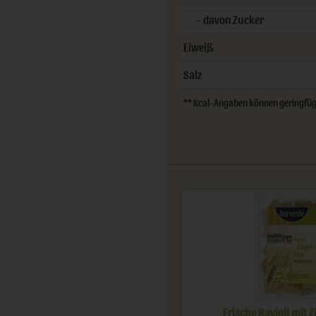
- davon Zucker
Eiweiß
Salz
** Kcal-Angaben können geringfügig
Rucola/Spinat vegan
Tortellini mit Basilikum-Pest