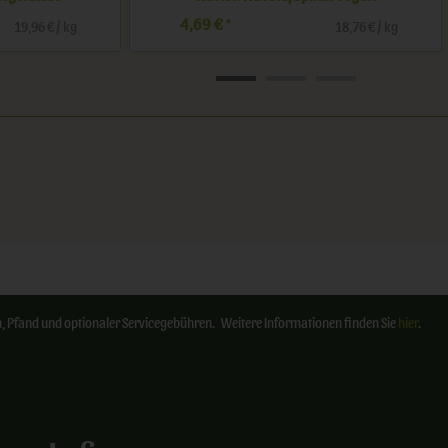
4,69 €
*
/ kg
28,43 € / l
ten, Pfand und optionaler Servicegebühren. Weitere Informationen finden Sie
hier
.