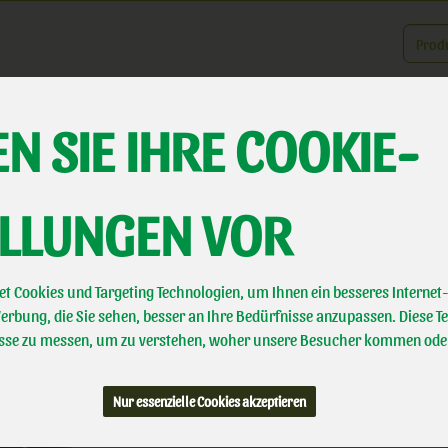
Produk
N SIE IHRE COOKIE-
er uns
Landwirtschaft
Direktvermarktung
Biotal erleben
A
ELLUNGEN VOR
Bärlauch Creme
Sauermilcherzeugnis
t Cookies und Targeting Technologien, um Ihnen ein besseres Internet-
WMF
rbung, die Sie sehen, besser an Ihre Bedürfnisse anzupassen. Diese T
Bioland
se zu messen, um zu verstehen, woher unsere Besucher kommen ode
Handelsklasse
II
Nur essenzielle Cookies akzeptieren