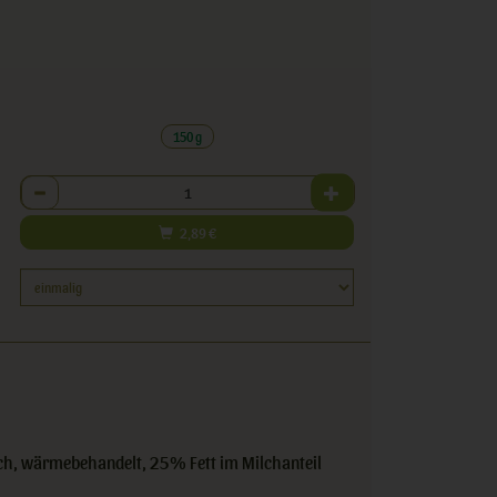
150 g
Anzahl
2,89
€
h, wärmebehandelt, 25% Fett im Milchanteil