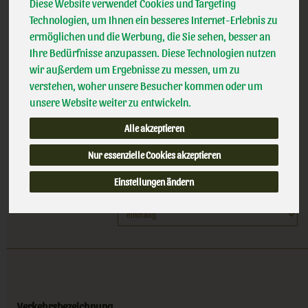
Hof Gemüse Reinhards Rucola Kirschtomate
Diese Website verwendet Cookies und Targeting
*
3,29 €
/ 135
Allos
Technologien, um Ihnen ein besseres Internet-Erlebnis zu
100% kbA BNN-Herst
ermöglichen und die Werbung, die Sie sehen, besser an
g
Handelsklasse
II
Ihre Bedürfnisse anzupassen. Diese Technologien nutzen
wir außerdem um Ergebnisse zu messen, um zu
(24,37 € / kg)
verstehen, woher unsere Besucher kommen oder um
inkl. 7% MwSt.
unsere Website weiter zu entwickeln.
135 g
Alle akzeptieren
Anzahl
Nur essenzielle Cookies akzeptieren
3,29
€
Einstellungen ändern
Verkehrsbezeichnung