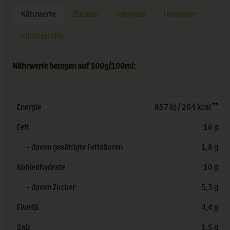
Nährwerte
Zutaten
Allergene
Hersteller
Inhaltsstoffe
Nährwerte bezogen auf 100g/100ml:
**
Energie
857 kJ / 204 kcal
Fett
16 g
- davon gesättigte Fettsäuren
1,8 g
Kohlenhydrate
10 g
- davon Zucker
5,3 g
Eiweiß
4,4 g
Salz
1,5 g