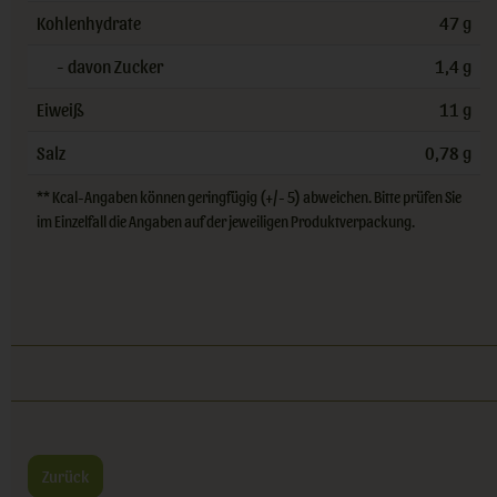
Kohlenhydrate
47 g
- davon Zucker
1,4 g
Eiweiß
11 g
Salz
0,78 g
** Kcal-Angaben können geringfügig (+/- 5) abweichen. Bitte prüfen Sie
im Einzelfall die Angaben auf der jeweiligen Produktverpackung.
Zurück