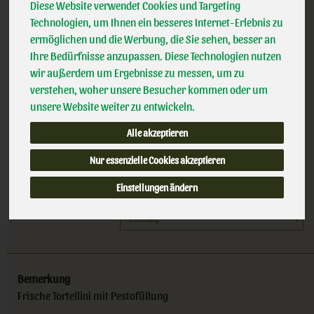
Frische Tortellini al pesto 200 g mit Pestofüllung
Diese Website verwendet Cookies und Targeting
*
3,39 €
/ 200
Isana
Technologien, um Ihnen ein besseres Internet-Erlebnis zu
100% kbA BNN-Herst
ermöglichen und die Werbung, die Sie sehen, besser an
g
Handelsklasse
II
Ihre Bedürfnisse anzupassen. Diese Technologien nutzen
IT-BIO-006
wir außerdem um Ergebnisse zu messen, um zu
(16,95 € / kg)
verstehen, woher unsere Besucher kommen oder um
inkl. 7% MwSt.
unsere Website weiter zu entwickeln.
200 g
Alle akzeptieren
Anzahl
Nur essenzielle Cookies akzeptieren
3,39
€
Einstellungen ändern
Bemerkung
Frische Tortellini mit Pestofüllung