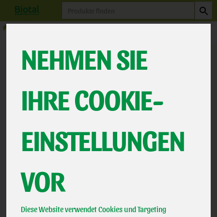
Produkt
Milchprodukte
Biotal Joghurt
NEHMEN SIE
IHRE COOKIE-
EINSTELLUNGEN
VOR
Schokojoghurt
*
2,85 €
/ 500
Biotal
Diese Website verwendet Cookies und Targeting
Bioland