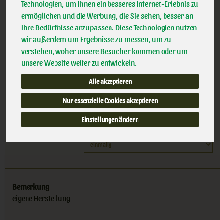
g
Technologien, um Ihnen ein besseres Internet-Erlebnis zu
Handelsklasse
II
ermöglichen und die Werbung, die Sie sehen, besser an
Ihre Bedürfnisse anzupassen. Diese Technologien nutzen
zzgl. 1,00 € Pfand
wir außerdem um Ergebnisse zu messen, um zu
(5,70 € / kg)
verstehen, woher unsere Besucher kommen oder um
inkl. 7% MwSt.
unsere Website weiter zu entwickeln.
500 g
Alle akzeptieren
Anzahl
Nur essenzielle Cookies akzeptieren
Einstellungen ändern
2,85
€
Bemerkung
eigene Herstellung