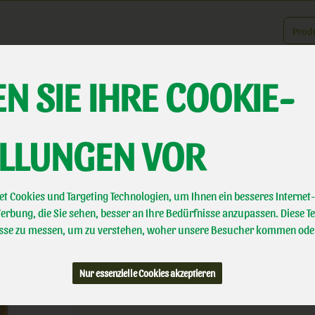
Produk
N SIE IHRE COOKIE-
er uns
Landwirtschaft
Direktvermarktung
Biotal erleben
A
ELLUNGEN VOR
Polenta Maisgries
Klingt italienisch ist aber auf deutschen Feldern gewaschen.
t Cookies und Targeting Technologien, um Ihnen ein besseres Internet-
LAM
rbung, die Sie sehen, besser an Ihre Bedürfnisse anzupassen. Diese T
Bioland
se zu messen, um zu verstehen, woher unsere Besucher kommen ode
DE-ÖKO-007
Nur essenzielle Cookies akzeptieren