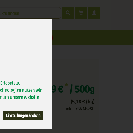
t
nfahrt
Erlebnis zu
*
2,59 €
/ 500g
echnologien nutzen wir
r um unsere Website
(5,18 € / kg)
inkl. 7% MwSt.
Einstellungen ändern