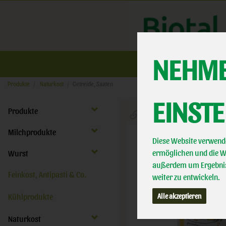
NEHME
Üb
Produkte
Naturkost
Getreide, Saaten
EINST
Produkte
Milchprodukte
Diese Website verwende
ermöglichen und die We
Wurst
außerdem um Ergebnis
Feinkost, Antipasti & Co.
weiter zu entwickeln.
Alle akzeptieren
Kühlprodukte
Naturkost