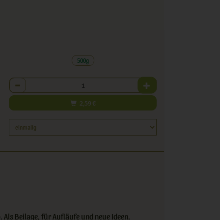
500g
Anzahl
2,59
€
o. Als Beilage, für Aufläufe und neue Ideen.