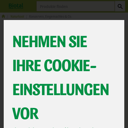
Produkt
Naturkost
Konserven, Eingemachtes & Co.
NEHMEN SIE
IHRE COOKIE-
EINSTELLUNGEN
Kinder Tomatensoße
VOR
100% frische Tomaten aus der Toskana
*
2,99 €
/ 340
La Selva