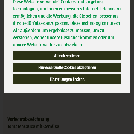
100% kbA BNN-Herst
Diese Website verwendet Cookies und Targeting
g
Handelsklasse
II
Technologien, um Ihnen ein besseres Internet-Erlebnis zu
IT-BIO-006
ermöglichen und die Werbung, die Sie sehen, besser an
(8,79 € / kg)
Ihre Bedürfnisse anzupassen. Diese Technologien nutzen
inkl. 7% MwSt.
wir außerdem um Ergebnisse zu messen, um zu
verstehen, woher unsere Besucher kommen oder um
340 g
unsere Website weiter zu entwickeln.
Anzahl
Alle akzeptieren
2,99
€
Nur essenzielle Cookies akzeptieren
Einstellungen ändern
Verkehrsbezeichnung
Tomatensauce mit Gemüse