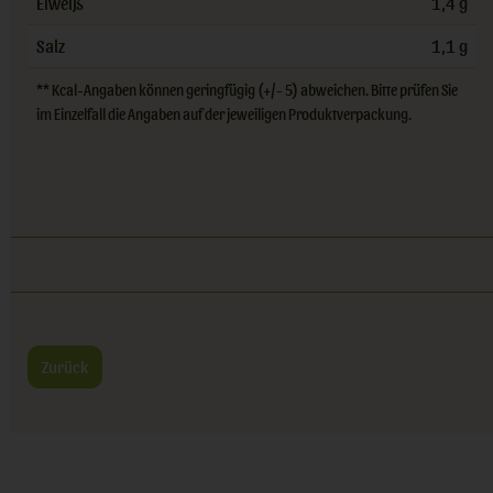
Eiweiß
1,4 g
Salz
1,1 g
** Kcal-Angaben können geringfügig (+/- 5) abweichen. Bitte prüfen Sie
im Einzelfall die Angaben auf der jeweiligen Produktverpackung.
Zurück