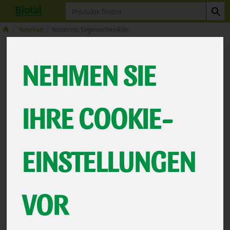
Produkt
Naturkost
Konserven, Eingemachtes & Co.
NEHMEN SIE
IHRE COOKIE-
EINSTELLUNGEN
Feinstückige Tomaten
VOR
100% frische Tomaten aus der Toskana
*
3,19 €
/ 690g
La Selva