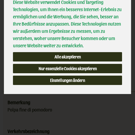
EG
Diese Website verwendet Cookies und Targeting
(4,62 € / kg)
Handelsklasse
II
Technologien, um Ihnen ein besseres Internet-Erlebnis zu
inkl. 7% MwSt.
IT-BIO-006
ermöglichen und die Werbung, die Sie sehen, besser an
Ihre Bedürfnisse anzupassen. Diese Technologien nutzen
wir außerdem um Ergebnisse zu messen, um zu
690g
verstehen, woher unsere Besucher kommen oder um
unsere Website weiter zu entwickeln.
Anzahl
Alle akzeptieren
3,19
€
Nur essenzielle Cookies akzeptieren
Einstellungen ändern
Bemerkung
Polpa fine di pomodoro
Verkehrsbezeichnung