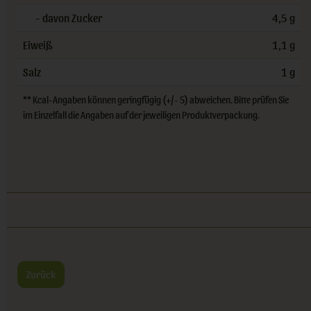
- davon Zucker
4,5 g
Eiweiß
1,1 g
Salz
1 g
** Kcal-Angaben können geringfügig (+/- 5) abweichen. Bitte prüfen Sie
im Einzelfall die Angaben auf der jeweiligen Produktverpackung.
Zurück