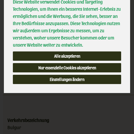
*
Diese Website verwendet Cookies und Targeting
3,29 €
/ 500g
Davert
Technologien, um Ihnen ein besseres Internet-Erlebnis zu
Naturland
ermöglichen und die Werbung, die Sie sehen, besser an
(6,58 € / 1 kg)
DE-ÖKO-001
Ihre Bedürfnisse anzupassen. Diese Technologien nutzen
inkl. 7% MwSt.
wir außerdem um Ergebnisse zu messen, um zu
verstehen, woher unsere Besucher kommen oder um
500g
unsere Website weiter zu entwickeln.
Anzahl
Alle akzeptieren
3,29
€
Nur essenzielle Cookies akzeptieren
Einstellungen ändern
Verkehrsbezeichnung
Bulgur