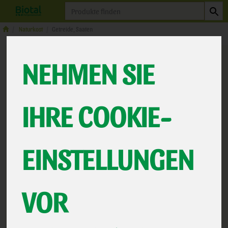
Produkt
Naturkost
Getreide, Saaten
NEHMEN SIE
IHRE COOKIE-
EINSTELLUNGEN
Bulgur
VOR
Unser Naturland-zertifizierter Bulgur schmeckt mild-
aromatisch und hat eine locker körnige Konsistenz. Er ist
besonders beliebt für Beilagen & Salate.