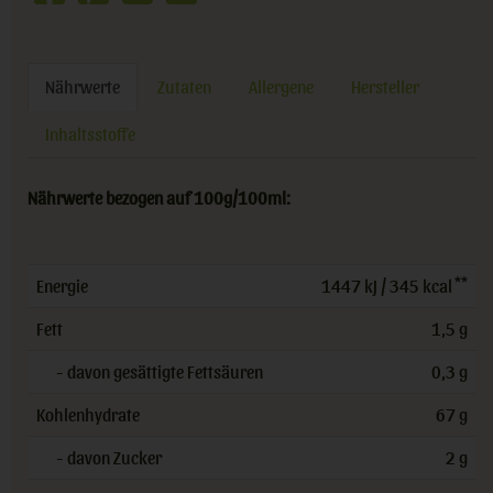
Nährwerte
Zutaten
Allergene
Hersteller
Inhaltsstoffe
Nährwerte bezogen auf 100g/100ml:
**
Energie
1447 kJ / 345 kcal
Fett
1,5 g
- davon gesättigte Fettsäuren
0,3 g
Kohlenhydrate
67 g
- davon Zucker
2 g