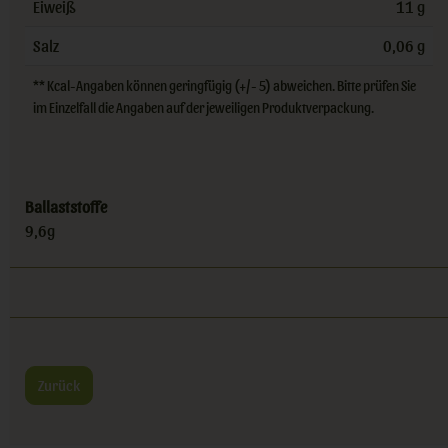
Eiweiß
11 g
Salz
0,06 g
** Kcal-Angaben können geringfügig (+/- 5) abweichen. Bitte prüfen Sie
im Einzelfall die Angaben auf der jeweiligen Produktverpackung.
Ballaststoffe
9,6g
Zurück