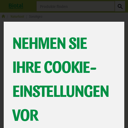
Produkt
Naturkost
Sonstiges
NEHMEN SIE
IHRE COOKIE-
EINSTELLUNGEN
Blumenbrot Buchw ohne
VOR
Salz