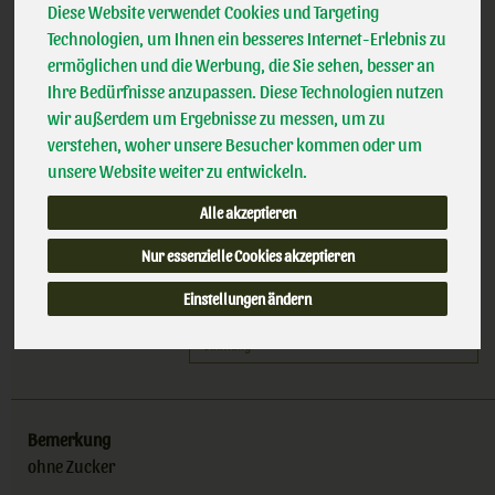
Knusprige Bio Buchweizen-Schnitten
Diese Website verwendet Cookies und Targeting
*
3,79 €
/ 150
BLU
Technologien, um Ihnen ein besseres Internet-Erlebnis zu
100% kbA BNN-Herst
g 2x75
ermöglichen und die Werbung, die Sie sehen, besser an
Handelsklasse
II
Ihre Bedürfnisse anzupassen. Diese Technologien nutzen
wir außerdem um Ergebnisse zu messen, um zu
(25,27 € / 1 kg)
verstehen, woher unsere Besucher kommen oder um
inkl. 7% MwSt.
unsere Website weiter zu entwickeln.
150 g 2x75
Alle akzeptieren
Anzahl
Nur essenzielle Cookies akzeptieren
3,79
€
Einstellungen ändern
Bemerkung
ohne Zucker