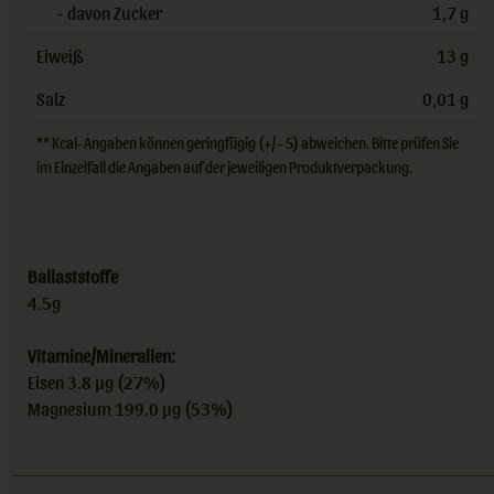
- davon Zucker
1,7 g
Eiweiß
13 g
Salz
0,01 g
** Kcal-Angaben können geringfügig (+/- 5) abweichen. Bitte prüfen Sie
im Einzelfall die Angaben auf der jeweiligen Produktverpackung.
Ballaststoffe
4.5g
Vitamine/Mineralien:
Eisen 3.8 µg (27%)
Magnesium 199.0 µg (53%)