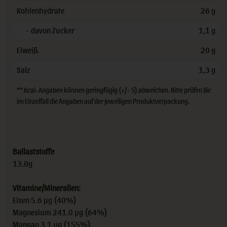
Kohlenhydrate
26 g
- davon Zucker
1,1 g
Eiweiß
20 g
Salz
1,3 g
** Kcal-Angaben können geringfügig (+/- 5) abweichen. Bitte prüfen Sie
im Einzelfall die Angaben auf der jeweiligen Produktverpackung.
Ballaststoffe
13.0g
Vitamine/Mineralien:
Eisen 5.6 µg (40%)
Magnesium 241.0 µg (64%)
Mangan 3.1 µg (155%)