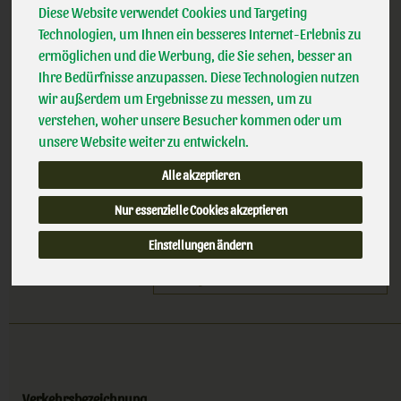
Wundervoll nussig.
Diese Website verwendet Cookies und Targeting
*
6,29 €
/ 600
Bauck
Technologien, um Ihnen ein besseres Internet-Erlebnis zu
100% kbA BNN-Herst
g
ermöglichen und die Werbung, die Sie sehen, besser an
Handelsklasse
II
Ihre Bedürfnisse anzupassen. Diese Technologien nutzen
wir außerdem um Ergebnisse zu messen, um zu
(10,49 € / kg)
verstehen, woher unsere Besucher kommen oder um
inkl. 7% MwSt.
unsere Website weiter zu entwickeln.
600 g
Alle akzeptieren
Anzahl
Nur essenzielle Cookies akzeptieren
6,29
€
Einstellungen ändern
Verkehrsbezeichnung