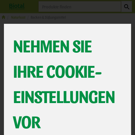
Produkt
Naturkost
Backen & Süßungsmittel
NEHMEN SIE
IHRE COOKIE-
EINSTELLUNGEN
Wunderbrot, Nüsse
VOR
glutenfrei