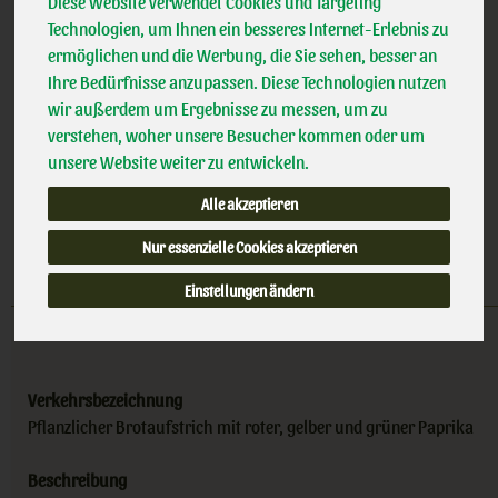
Diese Website verwendet Cookies und Targeting
100% kbA BNN-Herst
(24,37 € / kg)
Technologien, um Ihnen ein besseres Internet-Erlebnis zu
Handelsklasse
II
inkl. 7% MwSt.
ermöglichen und die Werbung, die Sie sehen, besser an
Ihre Bedürfnisse anzupassen. Diese Technologien nutzen
135g
wir außerdem um Ergebnisse zu messen, um zu
verstehen, woher unsere Besucher kommen oder um
Anzahl
unsere Website weiter zu entwickeln.
3,29
€
Alle akzeptieren
Nur essenzielle Cookies akzeptieren
Einstellungen ändern
Verkehrsbezeichnung
Pflanzlicher Brotaufstrich mit roter, gelber und grüner Paprika
Beschreibung