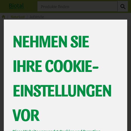
Produkt
Naturkost
Aufstriche
NEHMEN SIE
IHRE COOKIE-
EINSTELLUNGEN
Hofgemüse Paprika Trio
VOR
Hof Gemüse Pascals Paprika Trio
*
3,29 €
/ 135g
Allos