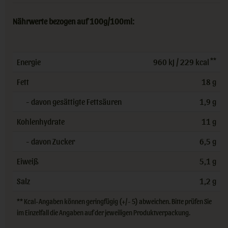
Nährwerte bezogen auf 100g/100ml:
**
Energie
960 kJ / 229 kcal
Fett
18 g
- davon gesättigte Fettsäuren
1,9 g
Kohlenhydrate
11 g
- davon Zucker
6,5 g
Eiweiß
5,1 g
Salz
1,2 g
** Kcal-Angaben können geringfügig (+/- 5) abweichen. Bitte prüfen Sie
im Einzelfall die Angaben auf der jeweiligen Produktverpackung.